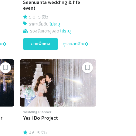
Seenuanta wedding & life
event
5.0
·
5 รีวิว
ราคาเริ่มต้น
ไม่ระบุ
รองรับแขกสูงสุด
ไม่ระบุ
ยด
ขอแพ็กเกจ
ดูรายละเอียด
Wedding Planner
er
Yes I Do Project
4.6
·
5 รีวิว