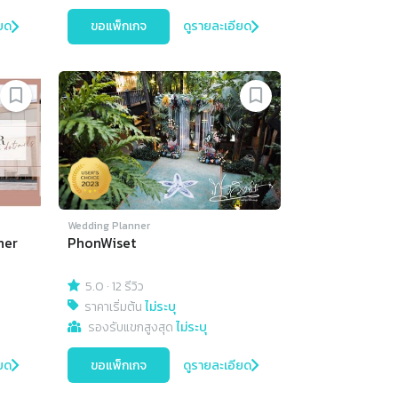
ยด
ขอแพ็กเกจ
ดูรายละเอียด
Wedding Planner
ner
PhonWiset
5.0
·
12 รีวิว
ราคาเริ่มต้น
ไม่ระบุ
รองรับแขกสูงสุด
ไม่ระบุ
ยด
ขอแพ็กเกจ
ดูรายละเอียด