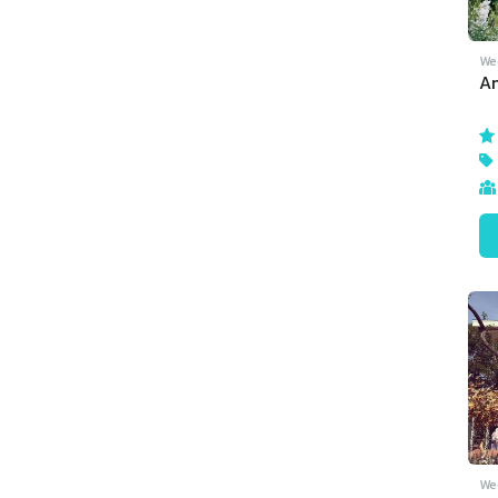
We
An
We