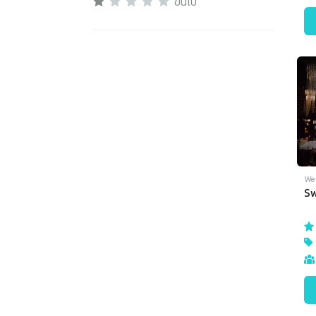
ขึ้นไป
We
Sw