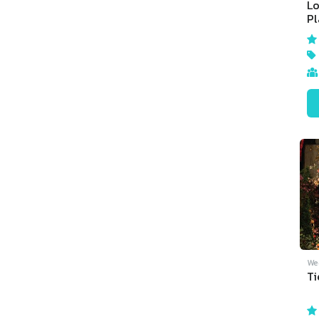
Lo
Pl
Or
We
Ti