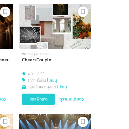
Wedding Planner
nner
CheersCouple
4.9
·
10 รีวิว
ราคาเริ่มต้น
ไม่ระบุ
รองรับแขกสูงสุด
ไม่ระบุ
ยด
ขอแพ็กเกจ
ดูรายละเอียด