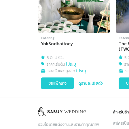
Catering
Cateri
YokSodbaitoey
The 
(TWC
5.0
·
4 รีวิว
5.
ราคาเริ่มต้น
ไม่ระบุ
ราค
รองรับแขกสูงสุด
ไม่ระบุ
ร
ขอแพ็กเกจ
ดูรายละเอียด
ข
สำหรับร้า
สมัครเป็น
รวมไอเดียแต่งงานและร้านค้าคุณภาพ