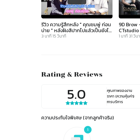
รีวิว ความรู้สึกหลัง " คุณชมพู่ ก่อน
9D Brow 
บ่าย " หลังฝังสีปากไปแล้วเป็นยังไง
CTstudio
มาชมกัน EP.1 [ CT.Studio ]
3
นาที
15
วินาที
1
นาที
31
วินา
Rating & Reviews
5.0
คุณภาพของงาน
ราคา (ความคุ้มค่า)
การบริการ
ความประทับใจพิเศษ (จากลูกค้าจริง)
1