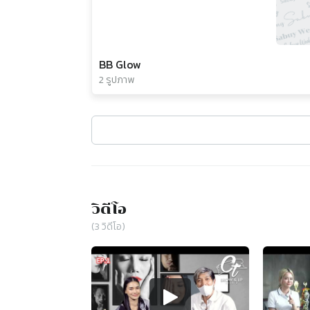
BB Glow
2 รูปภาพ
วิดีโอ
(
3
วิดีโอ)