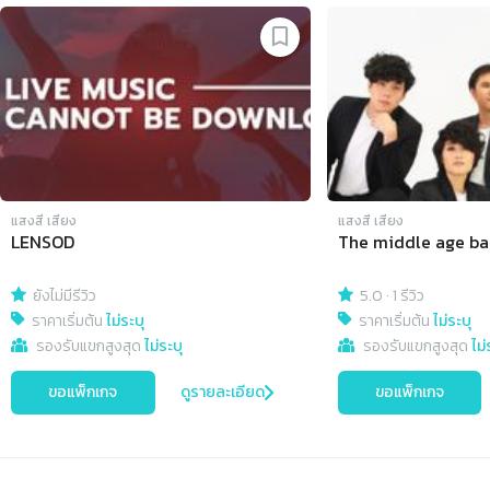
Slide 1 of 4
แสงสี เสียง
แสงสี เสียง
LENSOD
The middle age b
ยังไม่มีรีวิว
5.0
·
1 รีวิว
ราคาเริ่มต้น
ไม่ระบุ
ราคาเริ่มต้น
ไม่ระบุ
รองรับแขกสูงสุด
ไม่ระบุ
รองรับแขกสูงสุด
ไม่
ขอแพ็กเกจ
ดูรายละเอียด
ขอแพ็กเกจ