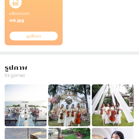
แพ็กเกจราคา
m6.jpg
ดูแพ็กเกจ
รูปภาพ
(
13
รูปภาพ)