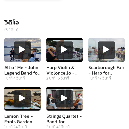
วิดีโอ
(
5
วิดีโอ)
All of Me - John
Harp Violin &
Scarborough Fair
Legend Band for
Violoncello -
- Harp for
Sunset Cocktail
Band for
Wedding
1
นาที
4
วินาที
2
นาที
16
วินาที
1
นาที
47
วินาที
Dinner Party at
Romantic Sunset
Ceremony
Sri Panwa Hotel
Cocktail Dinner
Dinner Event
Beach Phuket
Panorama View
Beach Hotel
Phuket Krabi Koh
Samui
Lemon Tree -
Strings Quartet -
Fools Garden
Band for
Band for
Christmas New
1
นาที
24
วินาที
2
นาที
42
วินาที