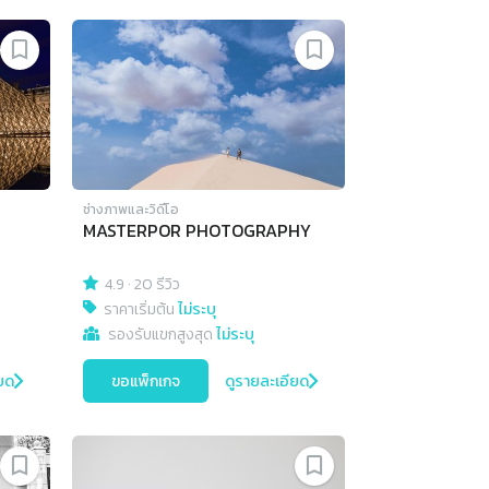
ช่างภาพและวิดีโอ
MASTERPOR PHOTOGRAPHY
4.9
·
20 รีวิว
ราคาเริ่มต้น
ไม่ระบุ
รองรับแขกสูงสุด
ไม่ระบุ
ยด
ขอแพ็กเกจ
ดูรายละเอียด