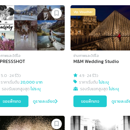
Vip Voucher
งภาพและวิดีโอ
ช่างภาพและวิดีโอ
MPRESSSHOT
M&M Wedding Studio
5.0
·
24 รีวิว
4.9
·
24 รีวิว
ราคาเริ่มต้น
20,000 บาท
ราคาเริ่มต้น
ไม่ระบุ
รองรับแขกสูงสุด
ไม่ระบุ
รองรับแขกสูงสุด
ไม่ระบุ
ขอแพ็กเกจ
ดูรายละเอียด
ขอแพ็กเกจ
ดูรายละเอี