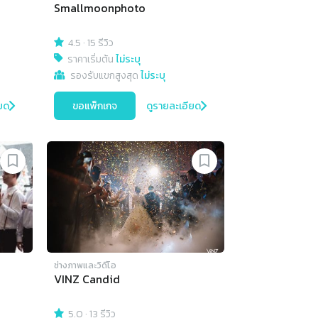
Smallmoonphoto
4.5
·
15 รีวิว
ราคาเริ่มต้น
ไม่ระบุ
รองรับแขกสูงสุด
ไม่ระบุ
ยด
ขอแพ็กเกจ
ดูรายละเอียด
ช่างภาพและวิดีโอ
VINZ Candid
5.0
·
13 รีวิว