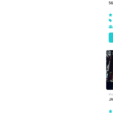
56
ช่า
J