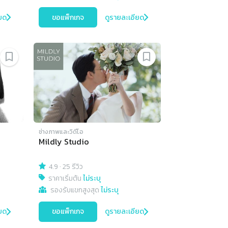
ยด
ขอแพ็กเกจ
ดูรายละเอียด
ช่างภาพและวิดีโอ
Mildly Studio
4.9
·
25 รีวิว
ราคาเริ่มต้น
ไม่ระบุ
รองรับแขกสูงสุด
ไม่ระบุ
ยด
ขอแพ็กเกจ
ดูรายละเอียด