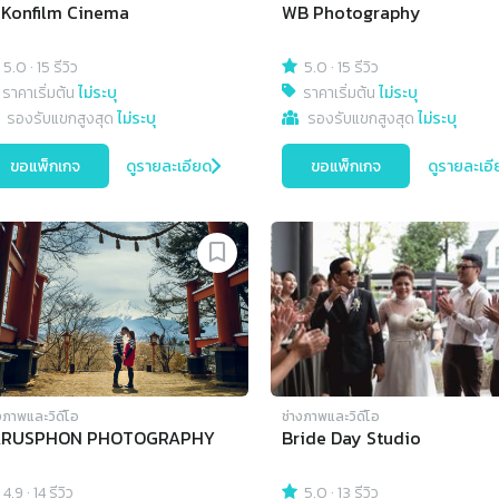
Konfilm Cinema
WB Photography
5.0
·
15 รีวิว
5.0
·
15 รีวิว
ราคาเริ่มต้น
ไม่ระบุ
ราคาเริ่มต้น
ไม่ระบุ
รองรับแขกสูงสุด
ไม่ระบุ
รองรับแขกสูงสุด
ไม่ระบุ
ขอแพ็กเกจ
ดูรายละเอียด
ขอแพ็กเกจ
ดูรายละเอี
งภาพและวิดีโอ
ช่างภาพและวิดีโอ
ARUSPHON PHOTOGRAPHY
Bride Day Studio
4.9
·
14 รีวิว
5.0
·
13 รีวิว