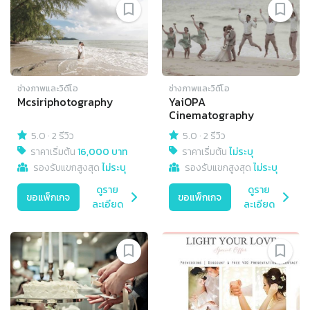
ช่างภาพและวิดีโอ
ช่างภาพและวิดีโอ
Mcsiriphotography
YaiOPA
Cinematography
5.0
·
2 รีวิว
5.0
·
2 รีวิว
ราคาเริ่มต้น
16,000 บาท
ราคาเริ่มต้น
ไม่ระบุ
รองรับแขกสูงสุด
ไม่ระบุ
รองรับแขกสูงสุด
ไม่ระบุ
ดูราย
ดูราย
ขอแพ็กเกจ
ขอแพ็กเกจ
ละเอียด
ละเอียด