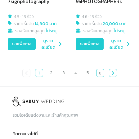
7signphotography
95PHOTOGRAPHERs
4.9
·
13 รีวิว
4.6
·
13 รีวิว
ราคาเริ่มต้น
14,900 บาท
ราคาเริ่มต้น
20,000 บาท
รองรับแขกสูงสุด
ไม่ระบุ
รองรับแขกสูงสุด
ไม่ระบุ
ดูราย
ดูราย
ขอแพ็กเกจ
ขอแพ็กเกจ
ละเอียด
ละเอียด
2
3
4
5
1
6
รวมไอเดียแต่งงานและร้านค้าคุณภาพ
ติดตามเราได้ที่