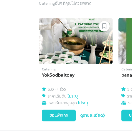
Catering
อื่นๆ ที่คุณไม่ควรพลาด
Catering
Cateri
YokSodbaitoey
bana
5.0
·
4 รีวิว
5.
ราคาเริ่มต้น
ไม่ระบุ
ราค
รองรับแขกสูงสุด
ไม่ระบุ
ร
ขอแพ็กเกจ
ดูรายละเอียด
ข