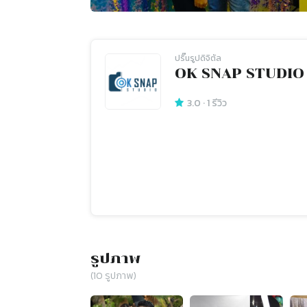
ปริ๊นรูปดิจิตัล
OK SNAP STUDIO
3.0
·
1
รีวิว
รูปภาพ
(
10
รูปภาพ)