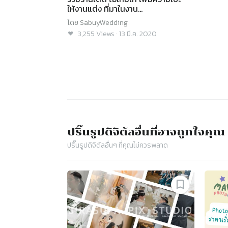
ให้งานแต่ง ที่มาในงาน
SabuyWedding Festival 2020!
โดย
SabuyWedding
3,255
Views
·
13 มี.ค. 2020
ปริ๊นรูปดิจิตัล
อื่นที่อาจถูกใจคุณ
ปริ๊นรูปดิจิตัล
อื่นๆ ที่คุณไม่ควรพลาด