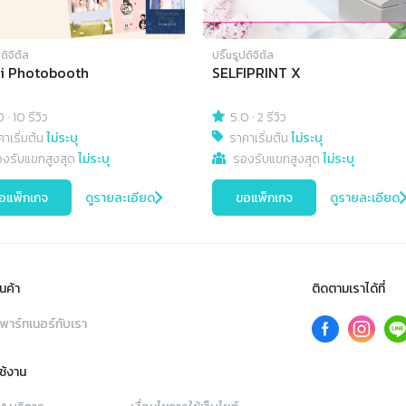
ปดิจิตัล
ปริ๊นรูปดิจิตัล
i Photobooth
SELFIPRINT X
0
·
10 รีวิว
5.0
·
2 รีวิว
าเริ่มต้น
ไม่ระบุ
ราคาเริ่มต้น
ไม่ระบุ
องรับแขกสูงสุด
ไม่ระบุ
รองรับแขกสูงสุด
ไม่ระบุ
อแพ็กเกจ
ดูรายละเอียด
ขอแพ็กเกจ
ดูรายละเอียด
นค้า
ติดตามเราได้ที่
พาร์ทเนอร์กับเรา
ใช้งาน