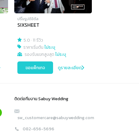
ปริ๊นรูปดิจิตัล
SIXSHEET
5.0
·
11 รีวิว
ราคาเริ่มต้น
ไม่ระบุ
รองรับแขกสูงสุด
ไม่ระบุ
ขอแพ็กเกจ
ดูรายละเอียด
ติดต่อทีมงาน Sabuy Wedding
sw_customercare@sabuywedding.com
082-656-5696