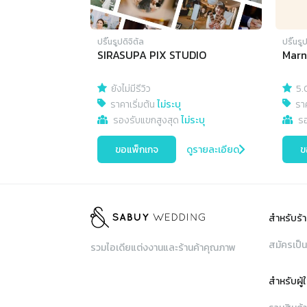
ปริ๊นรูปดิจิตัล
ปริ๊นรู
SIRASUPA PIX STUDIO
Marn
ยังไม่มีรีวิว
5.
ราคาเริ่มต้น
ไม่ระบุ
ราค
รองรับแขกสูงสุด
ไม่ระบุ
ร
ขอแพ็กเกจ
ดูรายละเอียด
ข
สำหรับร้า
สมัครเป็น
รวมไอเดียแต่งงานและร้านค้าคุณภาพ
สำหรับผู้