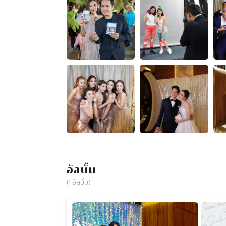
อัลบั้ม
(
1
อัลบั้ม)