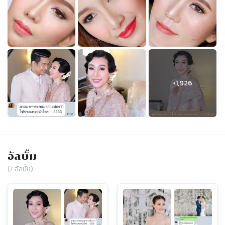
อัลบั้ม
(
7
อัลบั้ม)