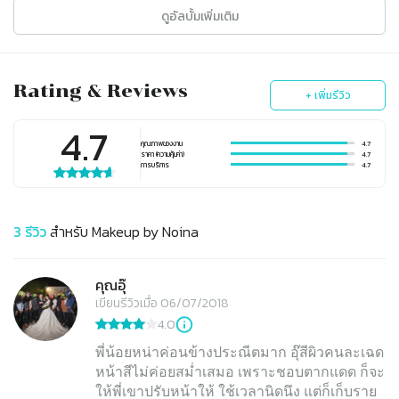
ดูอัลบั้มเพิ่มเติม
Rating & Reviews
+ เพิ่มรีวิว
4.7
คุณภาพของงาน
4.7
ราคา (ความคุ้มค่า)
4.7
การบริการ
4.7
3
รีวิว
สำหรับ
Makeup by Noina
คุณอุ๊
เขียนรีวิวเมื่อ 06/07/2018
4.0
พี่น้อยหน่าค่อนข้างประณีตมาก อุ๊สีผิวคนละเฉด
หน้าสีไม่ค่อยสม่ำเสมอ เพราะชอบตากแดด ก็จะ
ให้พี่เขาปรับหน้าให้ ใช้เวลานิดนึง แต่ก็เก็บราย