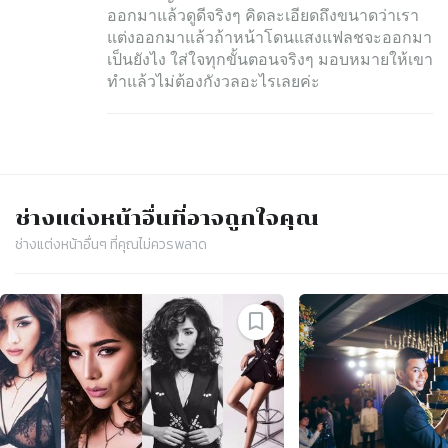
ออกมาแล้วดูดีจริงๆ คิดละเอียดถึงขนาดว่าเรา
แต่งออกมาแล้วถ้าหน้าโดนแสงแฟลชจะออกมา
เป็นยังไง ใส่ใจทุกขั้นตอนจริงๆ มอบหมายให้เขา
ทำแล้วไม่ต้องกังวลอะไรเลยค่ะ
ช่างแต่งหน้า
อื่นที่อาจถูกใจคุณ
ช่างแต่งหน้า
อื่นๆ ที่คุณไม่ควรพลาด
Slide 1 of 4