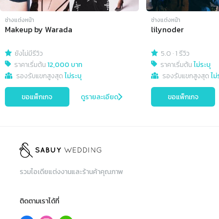
ช่างแต่งหน้า
ช่างแต่งหน้า
Makeup by Warada
lilynoder
ยังไม่มีรีวิว
5.0
·
1 รีวิว
ราคาเริ่มต้น
12,000 บาท
ราคาเริ่มต้น
ไม่ระบุ
รองรับแขกสูงสุด
ไม่ระบุ
รองรับแขกสูงสุด
ไม่
ขอแพ็กเกจ
ดูรายละเอียด
ขอแพ็กเกจ
รวมไอเดียแต่งงานและร้านค้าคุณภาพ
ติดตามเราได้ที่