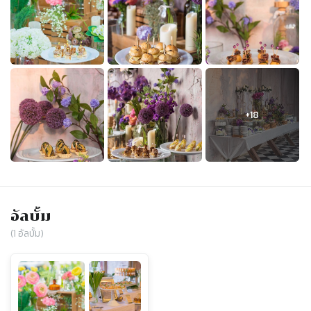
อัลบั้ม
(
1
อัลบั้ม)