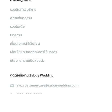
รวมสินค้า&บริการ
สถานที่แต่งงาน
รวมไอเดีย
บทความ
เงื่อนไขการใช้เว็บไซต์
เงื่อนไขและข้อตกลงการใช้บริการ
นโยบายความเป็นส่วนตัว
ติดต่อทีมงาน Sabuy Wedding
sw_customercare@sabuywedding.com
082-656-5696
เมนู
ค้นหา
© 2020 SabuyWedding All rights reserved.