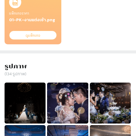
แพ็กเกจราคา
01-PK-งานแต่งเช้า.png
ดูแพ็กเกจ
รูปภาพ
(
134
รูปภาพ)