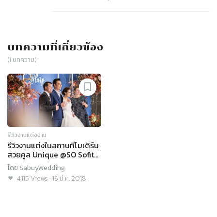
บทความที่เกี่ยวข้อง
(
1
บทความ)
รีวิวงานแต่งงาน
รีวิวงานแต่งในสถานที่โมเดิร์น
สวยคูล Unique @SO Sofitel
Bangkok
โดย
SabuyWedding
4,115
Views
·
16 มี.ค. 2018